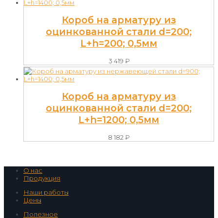
Короб на арматуру из
оцинкованной стали d=200;
L+h=200; 0,5мм
3 419
₽
Короб на арматуру из
оцинкованной стали d=200;
L+h=1200; 0,5мм
8 182
₽
О нас
Продукция
Наши работы
Цены
Полезное