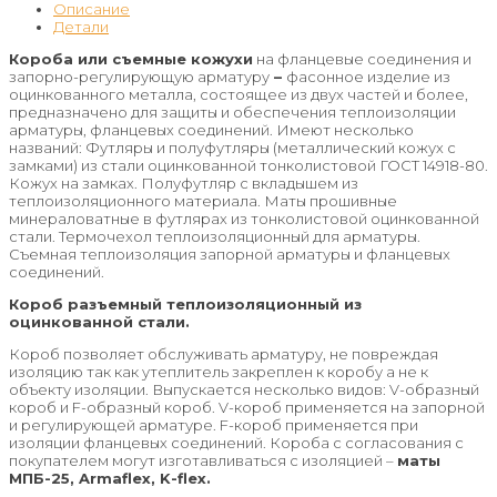
Описание
Детали
Короба или съемные кожухи
на фланцевые соединения и
запорно-регулирующую арматуру
–
фасонное изделие из
оцинкованного металла, состоящее из двух частей и более,
предназначено для защиты и обеспечения теплоизоляции
арматуры, фланцевых соединений. Имеют несколько
названий: Футляры и полуфутляры (металлический кожух с
замками) из стали оцинкованной тонколистовой ГОСТ 14918-80.
Кожух на замках. Полуфутляр с вкладышем из
теплоизоляционного материала. Маты прошивные
минераловатные в футлярах из тонколистовой оцинкованной
стали. Термочехол теплоизоляционный для арматуры.
Съемная теплоизоляция запорной арматуры и фланцевых
соединений.
Короб разъемный теплоизоляционный из
оцинкованной стали.
Короб позволяет обслуживать арматуру, не повреждая
изоляцию так как утеплитель закреплен к коробу а не к
объекту изоляции. Выпускается несколько видов: V-образный
короб и F-образный короб. V-короб применяется на запорной
и регулирующей арматуре. F-короб применяется при
изоляции фланцевых соединений. Короба с согласования с
покупателем могут изготавливаться с изоляцией –
маты
МПБ-25,
Armaflex
, K-flex.