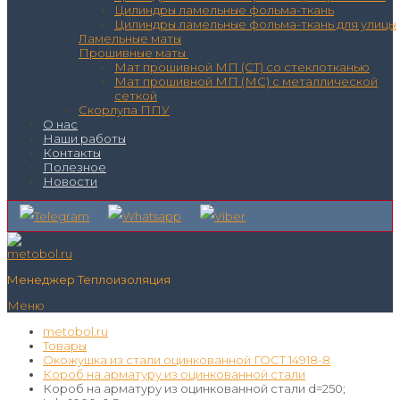
Цилиндры ламельные фольма-ткань
Цилиндры ламельные фольма-ткань для улицы
Ламельные маты
Прошивные маты
Мат прошивной МП (СТ) со стеклотканью
Мат прошивной МП (МС) с металлической
сеткой
Скорлупа ППУ
О нас
Наши работы
Контакты
Полезное
Новости
Менеджер Теплоизоляция
Меню
metobol.ru
Товары
Окожушка из стали оцинкованной ГОСТ 14918-8
Короб на арматуру из оцинкованной стали
Короб на арматуру из оцинкованной стали d=250;