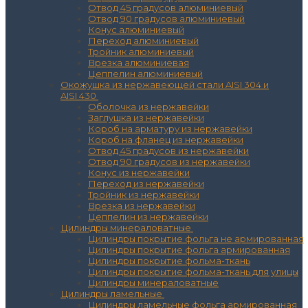
Отвод 45 градусов алюминиевый
Отвод 90 градусов алюминиевый
Конус алюминиевый
Переход алюминиевый
Тройник алюминиевый
Врезка алюминиевая
Цеппелин алюминиевый
Окожушка из нержавеющей стали AISI 304 и
AISI 430
Оболочка из нержавейки
Заглушка из нержавейки
Короб на арматуру из нержавейки
Короб на фланец из нержавейки
Отвод 45 градусов из нержавейки
Отвод 90 градусов из нержавейки
Конус из нержавейки
Переход из нержавейки
Тройник из нержавейки
Врезка из нержавейки
Цеппелин из нержавейки
Цилиндры минераловатные
Цилиндры покрытие фольга не армированная
Цилиндры покрытие фольга армированная
Цилиндры покрытие фольма-ткань
Цилиндры покрытие фольма-ткань для улицы
Цилиндры минераловатные
Цилиндры ламельные
Цилиндры ламельные фольга армированная