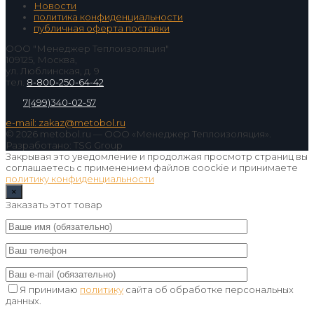
Новости
политика конфиденциальности
публичная оферта поставки
ООО "Менеджер Теплоизоляция"
109125, Москва,
ул. Люблинская, д. 9
тел.
8-800-250-64-42
7(499)340-02-57
e-mail: zakaz@metobol.ru
© 2026 metobol.ru — ООО «Менеджер Теплоизоляция».
Разработано: TSG Group
Закрывая это уведомление и продолжая просмотр страниц вы
соглашаетесь с применением файлов coockie и принимаете
политику конфиденциальности
×
Заказать этот товар
Я принимаю
политику
сайта об обработке персональных
данных.