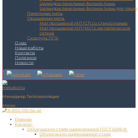
Цилиндры ламельные фольма-ткань
Цилиндры ламельные фольма-ткань для улицы
Ламельные маты
Прошивные маты
Мат прошивной МП (СТ) со стеклотканью
Мат прошивной МП (МС) с металлической
сеткой
Скорлупа ППУ
О нас
Наши работы
Контакты
Полезное
Новости
Менеджер Теплоизоляция
Меню
8-800-250-64-42
Главная
Каталог
Окожушка из стали оцинкованной ГОСТ 14918-8
Оболочка из оцинкованной стали