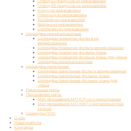
Отвод 45 градусов из нержавейки
Отвод 90 градусов из нержавейки
Конус из нержавейки
Переход из нержавейки
Тройник из нержавейки
Врезка из нержавейки
Цеппелин из нержавейки
Цилиндры минераловатные
Цилиндры покрытие фольга не
армированная
Цилиндры покрытие фольга армированная
Цилиндры покрытие фольма-ткань
Цилиндры покрытие фольма-ткань для улицы
Цилиндры минераловатные
Цилиндры ламельные
Цилиндры ламельные фольга армированная
Цилиндры ламельные фольма-ткань
Цилиндры ламельные фольма-ткань для
улицы
Ламельные маты
Прошивные маты
Мат прошивной МП (СТ) со стеклотканью
Мат прошивной МП (МС) с металлической
сеткой
Скорлупа ППУ
О нас
Наши работы
Контакты