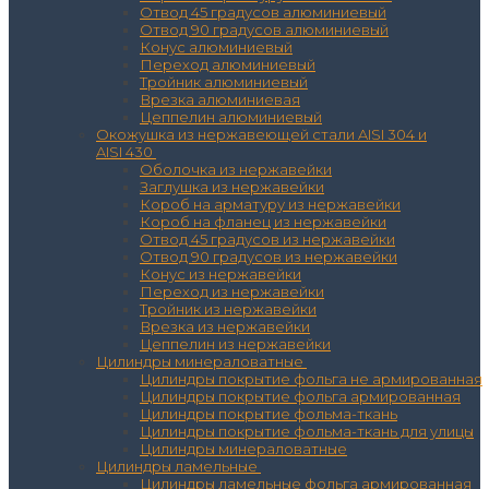
Отвод 45 градусов алюминиевый
Отвод 90 градусов алюминиевый
Конус алюминиевый
Переход алюминиевый
Тройник алюминиевый
Врезка алюминиевая
Цеппелин алюминиевый
Окожушка из нержавеющей стали AISI 304 и
AISI 430
Оболочка из нержавейки
Заглушка из нержавейки
Короб на арматуру из нержавейки
Короб на фланец из нержавейки
Отвод 45 градусов из нержавейки
Отвод 90 градусов из нержавейки
Конус из нержавейки
Переход из нержавейки
Тройник из нержавейки
Врезка из нержавейки
Цеппелин из нержавейки
Цилиндры минераловатные
Цилиндры покрытие фольга не армированная
Цилиндры покрытие фольга армированная
Цилиндры покрытие фольма-ткань
Цилиндры покрытие фольма-ткань для улицы
Цилиндры минераловатные
Цилиндры ламельные
Цилиндры ламельные фольга армированная