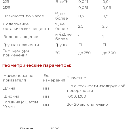
λ25
Вт/м*К
0,041
0,04
λ125
0,061
0,06
%, не
Влажность по массе
0,5
0,5
более
Содержание
%, не
2,5
2,5
органических веществ
более
кг/м2, не
Водопоглощение
1
1
более
Группа горючести
Группа
Г1
Г1
Температура
°С
до 250
до 300
применения
Геометрические параметры:
Наименование
Ед.
Значение
показателя
измерения
По окружности изолируемой
Длина
мм
поверхности
Ширина
мм
1000, 1200
Толщина (с шагом
мм
20-120 включительно
10 мм)
Длина
1000