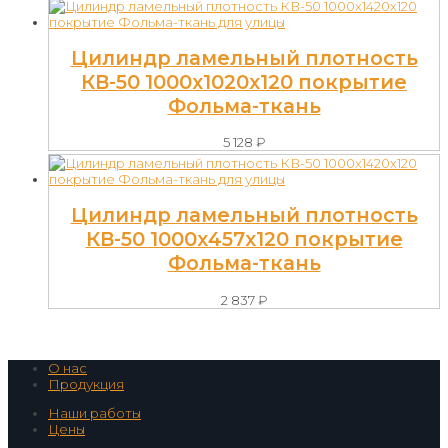
Цилиндр ламельный плотность
КВ-50 1000х1020х120 покрытие
Фольма-ткань
5 128
₽
Цилиндр ламельный плотность
КВ-50 1000х457х120 покрытие
Фольма-ткань
2 837
₽
О нас
Продукция
Наши работы
Цены