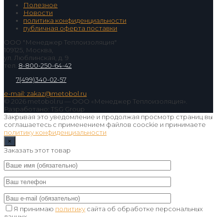
Полезное
Новости
политика конфиденциальности
публичная оферта поставки
ООО "Менеджер Теплоизоляция"
109125, Москва,
ул. Люблинская, д. 9
тел.
8-800-250-64-42
7(499)340-02-57
e-mail: zakaz@metobol.ru
© 2026 metobol.ru — ООО «Менеджер Теплоизоляция».
Разработано: TSG Group
Закрывая это уведомление и продолжая просмотр страниц вы
соглашаетесь с применением файлов coockie и принимаете
политику конфиденциальности
×
Заказать этот товар
Я принимаю
политику
сайта об обработке персональных
данных.