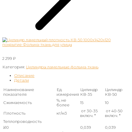
2 299
₽
Категория:
Цилиндры ламельные фольма-ткань
Описание
Детали
Наименование
Ед.
Цилиндр
Цилиндр
показателя
измерения
КВ-35
КВ-50
%, не
Сжимаемость
15
10
более
от 30-35
от 40-50
Плотность
кг/м3
включ. *
включ. *
Теплопроводность
λ10
0,039
0,039