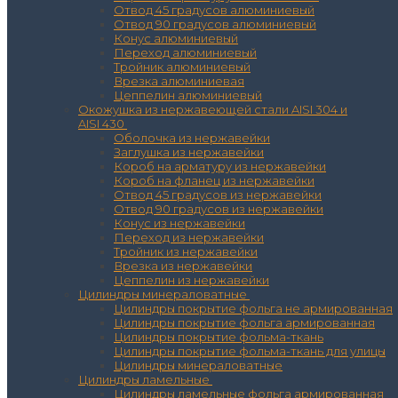
Отвод 45 градусов алюминиевый
Отвод 90 градусов алюминиевый
Конус алюминиевый
Переход алюминиевый
Тройник алюминиевый
Врезка алюминиевая
Цеппелин алюминиевый
Окожушка из нержавеющей стали AISI 304 и
AISI 430
Оболочка из нержавейки
Заглушка из нержавейки
Короб на арматуру из нержавейки
Короб на фланец из нержавейки
Отвод 45 градусов из нержавейки
Отвод 90 градусов из нержавейки
Конус из нержавейки
Переход из нержавейки
Тройник из нержавейки
Врезка из нержавейки
Цеппелин из нержавейки
Цилиндры минераловатные
Цилиндры покрытие фольга не армированная
Цилиндры покрытие фольга армированная
Цилиндры покрытие фольма-ткань
Цилиндры покрытие фольма-ткань для улицы
Цилиндры минераловатные
Цилиндры ламельные
Цилиндры ламельные фольга армированная