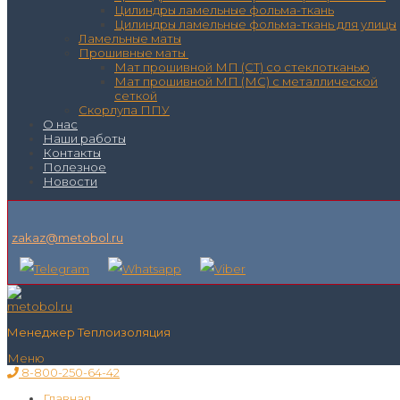
Цилиндры ламельные фольма-ткань
Цилиндры ламельные фольма-ткань для улицы
Ламельные маты
Прошивные маты
Мат прошивной МП (СТ) со стеклотканью
Мат прошивной МП (МС) с металлической
сеткой
Скорлупа ППУ
О нас
Наши работы
Контакты
Полезное
Новости
zakaz@metobol.ru
Менеджер Теплоизоляция
Меню
8-800-250-64-42
Главная