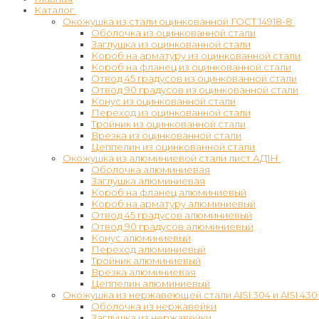
Каталог
Окожушка из стали оцинкованной ГОСТ 14918-8
Оболочка из оцинкованной стали
Заглушка из оцинкованной стали
Короб на арматуру из оцинкованной стали
Короб на фланец из оцинкованной стали
Отвод 45 градусов из оцинкованной стали
Отвод 90 градусов из оцинкованной стали
Конус из оцинкованной стали
Переход из оцинкованной стали
Тройник из оцинкованной стали
Врезка из оцинкованной стали
Цеппелин из оцинкованной стали
Окожушка из алюминиевой стали лист АД1Н
Оболочка алюминиевая
Заглушка алюминиевая
Короб на фланец алюминиевый
Короб на арматуру алюминиевый
Отвод 45 градусов алюминиевый
Отвод 90 градусов алюминиевый
Конус алюминиевый
Переход алюминиевый
Тройник алюминиевый
Врезка алюминиевая
Цеппелин алюминиевый
Окожушка из нержавеющей стали AISI 304 и AISI 430
Оболочка из нержавейки
Заглушка из нержавейки