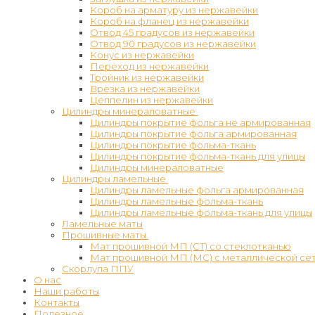
Короб на арматуру из нержавейки
Короб на фланец из нержавейки
Отвод 45 градусов из нержавейки
Отвод 90 градусов из нержавейки
Конус из нержавейки
Переход из нержавейки
Тройник из нержавейки
Врезка из нержавейки
Цеппелин из нержавейки
Цилиндры минераловатные
Цилиндры покрытие фольга не армированная
Цилиндры покрытие фольга армированная
Цилиндры покрытие фольма-ткань
Цилиндры покрытие фольма-ткань для улицы
Цилиндры минераловатные
Цилиндры ламельные
Цилиндры ламельные фольга армированная
Цилиндры ламельные фольма-ткань
Цилиндры ламельные фольма-ткань для улицы
Ламельные маты
Прошивные маты
Мат прошивной МП (СТ) со стеклотканью
Мат прошивной МП (МС) с металлической се
Скорлупа ППУ
О нас
Наши работы
Контакты
Полезное