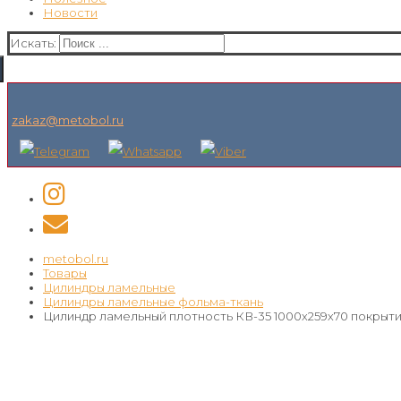
Новости
Искать:
zakaz@metobol.ru
metobol.ru
Товары
Цилиндры ламельные
Цилиндры ламельные фольма-ткань
Цилиндр ламельный плотность КВ-35 1000х259х70 покрыт