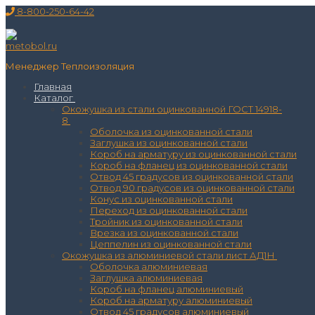
Перейти
Меню
Закрыть
8-800-250-64-42
к
содержимому
Менеджер Теплоизоляция
Главная
Каталог
Окожушка из стали оцинкованной ГОСТ 14918-
8
Оболочка из оцинкованной стали
Заглушка из оцинкованной стали
Короб на арматуру из оцинкованной стали
Короб на фланец из оцинкованной стали
Отвод 45 градусов из оцинкованной стали
Отвод 90 градусов из оцинкованной стали
Конус из оцинкованной стали
Переход из оцинкованной стали
Тройник из оцинкованной стали
Врезка из оцинкованной стали
Цеппелин из оцинкованной стали
Окожушка из алюминиевой стали лист АД1Н
Оболочка алюминиевая
Заглушка алюминиевая
Короб на фланец алюминиевый
Короб на арматуру алюминиевый
Отвод 45 градусов алюминиевый