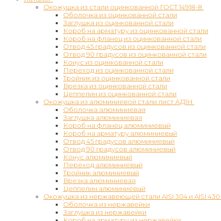
Окожушка из стали оцинкованной ГОСТ 14918-8
Оболочка из оцинкованной стали
Заглушка из оцинкованной стали
Короб на арматуру из оцинкованной стали
Короб на фланец из оцинкованной стали
Отвод 45 градусов из оцинкованной стали
Отвод 90 градусов из оцинкованной стали
Конус из оцинкованной стали
Переход из оцинкованной стали
Тройник из оцинкованной стали
Врезка из оцинкованной стали
Цеппелин из оцинкованной стали
Окожушка из алюминиевой стали лист АД1Н
Оболочка алюминиевая
Заглушка алюминиевая
Короб на фланец алюминиевый
Короб на арматуру алюминиевый
Отвод 45 градусов алюминиевый
Отвод 90 градусов алюминиевый
Конус алюминиевый
Переход алюминиевый
Тройник алюминиевый
Врезка алюминиевая
Цеппелин алюминиевый
Окожушка из нержавеющей стали AISI 304 и AISI 430
Оболочка из нержавейки
Заглушка из нержавейки
Короб на арматуру из нержавейки