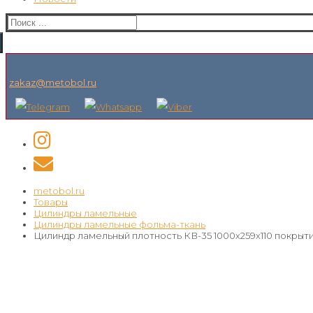
Искать:
zakaz@metobol.ru
metobol.ru
Товары
Цилиндры ламельные
Цилиндры ламельные фольма-ткань
Цилиндр ламельный плотность КВ-35 1000х259х110 покрыт