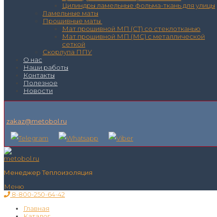
Цилиндры ламельные фольма-ткань для улицы
Ламельные маты
Прошивные маты
Мат прошивной МП (СТ) со стеклотканью
Мат прошивной МП (МС) с металлической
сеткой
Скорлупа ППУ
О нас
Наши работы
Контакты
Полезное
Новости
zakaz@metobol.ru
Менеджер Теплоизоляция
Меню
8-800-250-64-42
Главная
Каталог