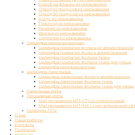
Короб на фланец из нержавейки
Отвод 45 градусов из нержавейки
Отвод 90 градусов из нержавейки
Конус из нержавейки
Переход из нержавейки
Тройник из нержавейки
Врезка из нержавейки
Цеппелин из нержавейки
Цилиндры минераловатные
Цилиндры покрытие фольга не армированная
Цилиндры покрытие фольга армированная
Цилиндры покрытие фольма-ткань
Цилиндры покрытие фольма-ткань для улицы
Цилиндры минераловатные
Цилиндры ламельные
Цилиндры ламельные фольга армированная
Цилиндры ламельные фольма-ткань
Цилиндры ламельные фольма-ткань для улицы
Ламельные маты
Прошивные маты
Мат прошивной МП (СТ) со стеклотканью
Мат прошивной МП (МС) с металлической се
Скорлупа ППУ
О нас
Наши работы
Контакты
Полезное
Новости