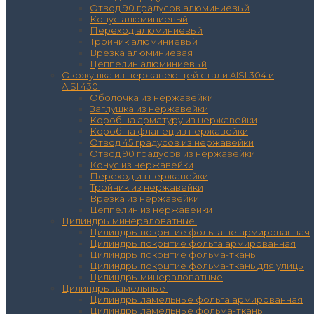
Отвод 90 градусов алюминиевый
Конус алюминиевый
Переход алюминиевый
Тройник алюминиевый
Врезка алюминиевая
Цеппелин алюминиевый
Окожушка из нержавеющей стали AISI 304 и
AISI 430
Оболочка из нержавейки
Заглушка из нержавейки
Короб на арматуру из нержавейки
Короб на фланец из нержавейки
Отвод 45 градусов из нержавейки
Отвод 90 градусов из нержавейки
Конус из нержавейки
Переход из нержавейки
Тройник из нержавейки
Врезка из нержавейки
Цеппелин из нержавейки
Цилиндры минераловатные
Цилиндры покрытие фольга не армированная
Цилиндры покрытие фольга армированная
Цилиндры покрытие фольма-ткань
Цилиндры покрытие фольма-ткань для улицы
Цилиндры минераловатные
Цилиндры ламельные
Цилиндры ламельные фольга армированная
Цилиндры ламельные фольма-ткань