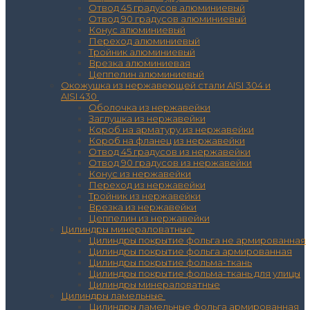
Отвод 45 градусов алюминиевый
Отвод 90 градусов алюминиевый
Конус алюминиевый
Переход алюминиевый
Тройник алюминиевый
Врезка алюминиевая
Цеппелин алюминиевый
Окожушка из нержавеющей стали AISI 304 и
AISI 430
Оболочка из нержавейки
Заглушка из нержавейки
Короб на арматуру из нержавейки
Короб на фланец из нержавейки
Отвод 45 градусов из нержавейки
Отвод 90 градусов из нержавейки
Конус из нержавейки
Переход из нержавейки
Тройник из нержавейки
Врезка из нержавейки
Цеппелин из нержавейки
Цилиндры минераловатные
Цилиндры покрытие фольга не армированная
Цилиндры покрытие фольга армированная
Цилиндры покрытие фольма-ткань
Цилиндры покрытие фольма-ткань для улицы
Цилиндры минераловатные
Цилиндры ламельные
Цилиндры ламельные фольга армированная