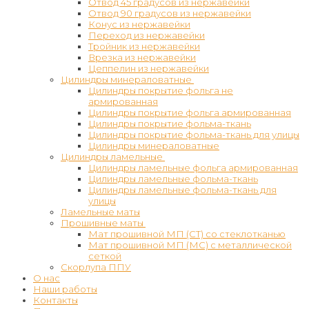
Отвод 45 градусов из нержавейки
Отвод 90 градусов из нержавейки
Конус из нержавейки
Переход из нержавейки
Тройник из нержавейки
Врезка из нержавейки
Цеппелин из нержавейки
Цилиндры минераловатные
Цилиндры покрытие фольга не
армированная
Цилиндры покрытие фольга армированная
Цилиндры покрытие фольма-ткань
Цилиндры покрытие фольма-ткань для улицы
Цилиндры минераловатные
Цилиндры ламельные
Цилиндры ламельные фольга армированная
Цилиндры ламельные фольма-ткань
Цилиндры ламельные фольма-ткань для
улицы
Ламельные маты
Прошивные маты
Мат прошивной МП (СТ) со стеклотканью
Мат прошивной МП (МС) с металлической
сеткой
Скорлупа ППУ
О нас
Наши работы
Контакты