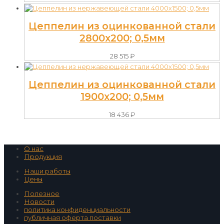
Цеппелин из оцинкованной стали
2800х200; 0,5мм
28 515
₽
Цеппелин из оцинкованной стали
1900х200; 0,5мм
18 436
₽
О нас
Продукция
Наши работы
Цены
Полезное
Новости
политика конфиденциальности
публичная оферта поставки