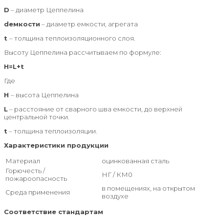
D
– диаметр Цеппелина
d
емкости
– диаметр емкости, агрегата
t
– толщина теплоизоляционного слоя.
Высоту Цеппелина рассчитываем по формуле:
H=L+t
Где
H
– высота Цеппелина
L
– расстояние от сварного шва емкости, до верхней
центральной точки.
t
– толщина теплоизоляции.
Характеристики продукции
Материал
оцинкованная сталь
Горючесть /
НГ / КМ0
пожароопасность
в помещениях, на открытом
Среда применения
воздухе
Соответствие стандартам