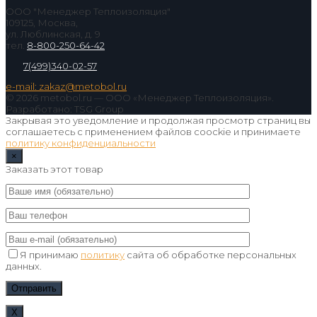
ООО "Менеджер Теплоизоляция"
109125, Москва,
ул. Люблинская, д. 9
тел.
8-800-250-64-42
7(499)340-02-57
e-mail: zakaz@metobol.ru
© 2026 metobol.ru — ООО «Менеджер Теплоизоляция».
Разработано: TSG Group
Закрывая это уведомление и продолжая просмотр страниц вы
соглашаетесь с применением файлов coockie и принимаете
политику конфиденциальности
×
Заказать этот товар
Я принимаю
политику
сайта об обработке персональных
данных.
Х