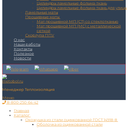
Цилиндры ламельные фольма-ткань
Цилиндры ламельные фольма-ткань для улицы
Ламельные маты
Прошивные маты
Мат прошивной МП (СТ) со стеклотканью
Мат прошивной МП (МС) с металлической
сеткой
Скорлупа ППУ
О нас
Наши работы
Контакты
Полезное
Новости
Менеджер Теплоизоляция
Меню
8-800-250-64-42
Главная
Каталог
Окожушка из стали оцинкованной ГОСТ 14918-8
Оболочка из оцинкованной стали