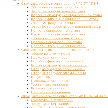
Окожушка из стали оцинкованной ГОСТ 14918-8
Оболочка из оцинкованной стали
Заглушка из оцинкованной стали
Короб на арматуру из оцинкованной стали
Короб на фланец из оцинкованной стали
Отвод 45 градусов из оцинкованной стали
Отвод 90 градусов из оцинкованной стали
Конус из оцинкованной стали
Переход из оцинкованной стали
Тройник из оцинкованной стали
Врезка из оцинкованной стали
Цеппелин из оцинкованной стали
Окожушка из алюминиевой стали лист АД1Н
Оболочка алюминиевая
Заглушка алюминиевая
Короб на фланец алюминиевый
Короб на арматуру алюминиевый
Отвод 45 градусов алюминиевый
Отвод 90 градусов алюминиевый
Конус алюминиевый
Переход алюминиевый
Тройник алюминиевый
Врезка алюминиевая
Цеппелин алюминиевый
Окожушка из нержавеющей стали AISI 304 и AISI 430
Оболочка из нержавейки
Заглушка из нержавейки
Короб на арматуру из нержавейки