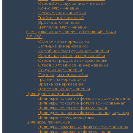
Отвод 90 градусов алюминиевый
Конус алюминиевый
Переход алюминиевый
Тройник алюминиевый
Врезка алюминиевая
Цеппелин алюминиевый
Окожушка из нержавеющей стали AISI 304 и
AISI 430
Оболочка из нержавейки
Заглушка из нержавейки
Короб на арматуру из нержавейки
Короб на фланец из нержавейки
Отвод 45 градусов из нержавейки
Отвод 90 градусов из нержавейки
Конус из нержавейки
Переход из нержавейки
Тройник из нержавейки
Врезка из нержавейки
Цеппелин из нержавейки
Цилиндры минераловатные
Цилиндры покрытие фольга не армированная
Цилиндры покрытие фольга армированная
Цилиндры покрытие фольма-ткань
Цилиндры покрытие фольма-ткань для улицы
Цилиндры минераловатные
Цилиндры ламельные
Цилиндры ламельные фольга армированная
Цилиндры ламельные фольма-ткань