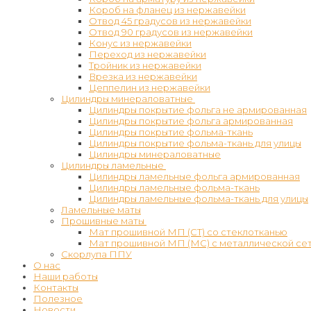
Короб на фланец из нержавейки
Отвод 45 градусов из нержавейки
Отвод 90 градусов из нержавейки
Конус из нержавейки
Переход из нержавейки
Тройник из нержавейки
Врезка из нержавейки
Цеппелин из нержавейки
Цилиндры минераловатные
Цилиндры покрытие фольга не армированная
Цилиндры покрытие фольга армированная
Цилиндры покрытие фольма-ткань
Цилиндры покрытие фольма-ткань для улицы
Цилиндры минераловатные
Цилиндры ламельные
Цилиндры ламельные фольга армированная
Цилиндры ламельные фольма-ткань
Цилиндры ламельные фольма-ткань для улицы
Ламельные маты
Прошивные маты
Мат прошивной МП (СТ) со стеклотканью
Мат прошивной МП (МС) с металлической се
Скорлупа ППУ
О нас
Наши работы
Контакты
Полезное
Новости