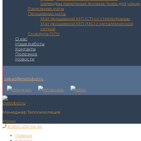
Цилиндры ламельные фольма-ткань для улицы
Ламельные маты
Прошивные маты
Мат прошивной МП (СТ) со стеклотканью
Мат прошивной МП (МС) с металлической
сеткой
Скорлупа ППУ
О нас
Наши работы
Контакты
Полезное
Новости
zakaz@metobol.ru
Менеджер Теплоизоляция
Меню
8-800-250-64-42
Главная
Каталог