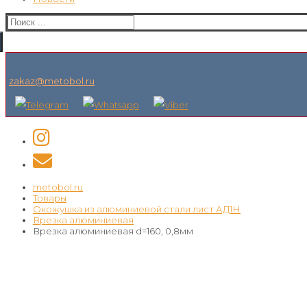
Искать:
zakaz@metobol.ru
metobol.ru
Товары
Окожушка из алюминиевой стали лист АД1Н
Врезка алюминиевая
Врезка алюминиевая d=160, 0,8мм