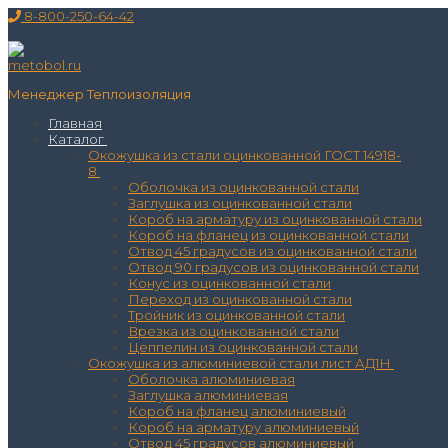
Перейти
Меню
Закрыть
8-800-250-64-42
к
содержимому
Менеджер Теплоизоляция
Главная
Каталог
Окожушка из стали оцинкованной ГОСТ 14918-
8
Оболочка из оцинкованной стали
Заглушка из оцинкованной стали
Короб на арматуру из оцинкованной стали
Короб на фланец из оцинкованной стали
Отвод 45 градусов из оцинкованной стали
Отвод 90 градусов из оцинкованной стали
Конус из оцинкованной стали
Переход из оцинкованной стали
Тройник из оцинкованной стали
Врезка из оцинкованной стали
Цеппелин из оцинкованной стали
Окожушка из алюминиевой стали лист АД1Н
Оболочка алюминиевая
Заглушка алюминиевая
Короб на фланец алюминиевый
Короб на арматуру алюминиевый
Отвод 45 градусов алюминиевый