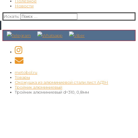
Полезное
Новости
Искать:
metobol.ru
Товары
Окожушка из алюминиевой стали лист АД1Н
Тройник алюминиевый
Тройник алюминиевый d=310, 0,8мм