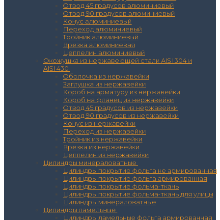
Отвод 45 градусов алюминиевый
Отвод 90 градусов алюминиевый
Конус алюминиевый
Переход алюминиевый
Тройник алюминиевый
Врезка алюминиевая
Цеппелин алюминиевый
Окожушка из нержавеющей стали AISI 304 и
AISI 430
Оболочка из нержавейки
Заглушка из нержавейки
Короб на арматуру из нержавейки
Короб на фланец из нержавейки
Отвод 45 градусов из нержавейки
Отвод 90 градусов из нержавейки
Конус из нержавейки
Переход из нержавейки
Тройник из нержавейки
Врезка из нержавейки
Цеппелин из нержавейки
Цилиндры минераловатные
Цилиндры покрытие фольга не армированная
Цилиндры покрытие фольга армированная
Цилиндры покрытие фольма-ткань
Цилиндры покрытие фольма-ткань для улицы
Цилиндры минераловатные
Цилиндры ламельные
Цилиндры ламельные фольга армированная