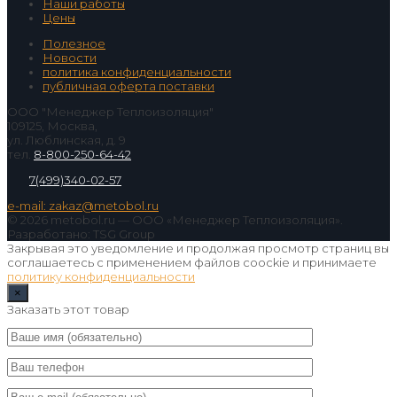
Наши работы
Цены
Полезное
Новости
политика конфиденциальности
публичная оферта поставки
ООО "Менеджер Теплоизоляция"
109125, Москва,
ул. Люблинская, д. 9
тел.
8-800-250-64-42
7(499)340-02-57
e-mail: zakaz@metobol.ru
© 2026 metobol.ru — ООО «Менеджер Теплоизоляция».
Разработано: TSG Group
Закрывая это уведомление и продолжая просмотр страниц вы
соглашаетесь с применением файлов coockie и принимаете
политику конфиденциальности
×
Заказать этот товар