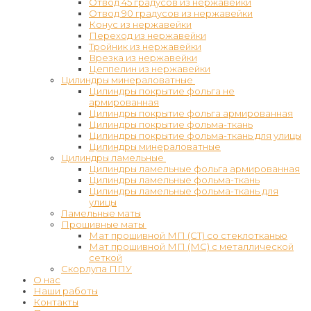
Отвод 45 градусов из нержавейки
Отвод 90 градусов из нержавейки
Конус из нержавейки
Переход из нержавейки
Тройник из нержавейки
Врезка из нержавейки
Цеппелин из нержавейки
Цилиндры минераловатные
Цилиндры покрытие фольга не
армированная
Цилиндры покрытие фольга армированная
Цилиндры покрытие фольма-ткань
Цилиндры покрытие фольма-ткань для улицы
Цилиндры минераловатные
Цилиндры ламельные
Цилиндры ламельные фольга армированная
Цилиндры ламельные фольма-ткань
Цилиндры ламельные фольма-ткань для
улицы
Ламельные маты
Прошивные маты
Мат прошивной МП (СТ) со стеклотканью
Мат прошивной МП (МС) с металлической
сеткой
Скорлупа ППУ
О нас
Наши работы
Контакты