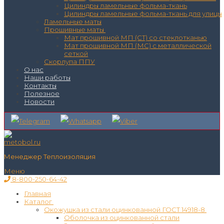
Цилиндры ламельные фольма-ткань
Цилиндры ламельные фольма-ткань для улицы
Ламельные маты
Прошивные маты
Мат прошивной МП (СТ) со стеклотканью
Мат прошивной МП (МС) с металлической
сеткой
Скорлупа ППУ
О нас
Наши работы
Контакты
Полезное
Новости
Менеджер Теплоизоляция
Меню
8-800-250-64-42
Главная
Каталог
Окожушка из стали оцинкованной ГОСТ 14918-8
Оболочка из оцинкованной стали