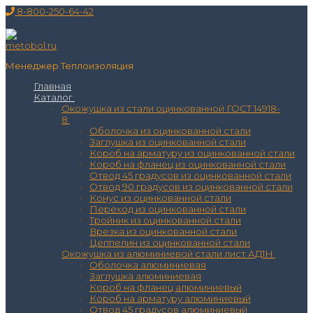
Перейти
Меню
Закрыть
8-800-250-64-42
к
содержимому
Менеджер Теплоизоляция
Главная
Каталог
Окожушка из стали оцинкованной ГОСТ 14918-
8
Оболочка из оцинкованной стали
Заглушка из оцинкованной стали
Короб на арматуру из оцинкованной стали
Короб на фланец из оцинкованной стали
Отвод 45 градусов из оцинкованной стали
Отвод 90 градусов из оцинкованной стали
Конус из оцинкованной стали
Переход из оцинкованной стали
Тройник из оцинкованной стали
Врезка из оцинкованной стали
Цеппелин из оцинкованной стали
Окожушка из алюминиевой стали лист АД1Н
Оболочка алюминиевая
Заглушка алюминиевая
Короб на фланец алюминиевый
Короб на арматуру алюминиевый
Отвод 45 градусов алюминиевый