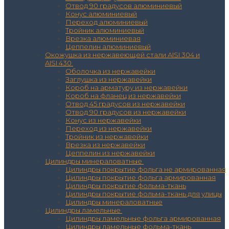
Отвод 90 градусов алюминиевый
Конус алюминиевый
Переход алюминиевый
Тройник алюминиевый
Врезка алюминиевая
Цеппелин алюминиевый
Окожушка из нержавеющей стали AISI 304 и
AISI 430
Оболочка из нержавейки
Заглушка из нержавейки
Короб на арматуру из нержавейки
Короб на фланец из нержавейки
Отвод 45 градусов из нержавейки
Отвод 90 градусов из нержавейки
Конус из нержавейки
Переход из нержавейки
Тройник из нержавейки
Врезка из нержавейки
Цеппелин из нержавейки
Цилиндры минераловатные
Цилиндры покрытие фольга не армированная
Цилиндры покрытие фольга армированная
Цилиндры покрытие фольма-ткань
Цилиндры покрытие фольма-ткань для улицы
Цилиндры минераловатные
Цилиндры ламельные
Цилиндры ламельные фольга армированная
Цилиндры ламельные фольма-ткань