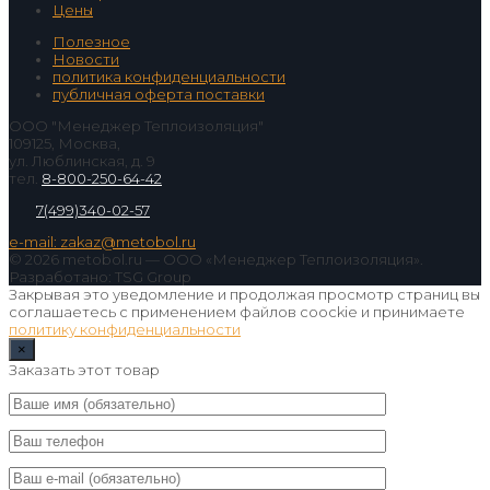
Цены
Полезное
Новости
политика конфиденциальности
публичная оферта поставки
ООО "Менеджер Теплоизоляция"
109125, Москва,
ул. Люблинская, д. 9
тел.
8-800-250-64-42
7(499)340-02-57
e-mail: zakaz@metobol.ru
© 2026 metobol.ru — ООО «Менеджер Теплоизоляция».
Разработано: TSG Group
Закрывая это уведомление и продолжая просмотр страниц вы
соглашаетесь с применением файлов coockie и принимаете
политику конфиденциальности
×
Заказать этот товар