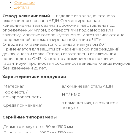
Описание
Детали
Отвод алюминиевый —
изделие из холоднокатаного
алюминиевого сплава АД1Н Сегментированная,
криволинейная зигованная оболочка, изготовлена под
определенным углом, с отверстиями под саморез или
заклепку. Изделие готово к установке. Изготавливаются на
современной автоматизированной линии с ЧПУ.
Отводы изготавливаются с стандартным углом 90º
Применяется для защиты от механических повреждений
дождя, снега и града. Отводы изготовлены из алюминия
производства СМЗ. Качество алюминиевого покрытия
гарантирует прочность и сохранность внешнего вида кожухов
без изменений 25 лет.
Характеристики продукции
Материал
алюминиевая сталь АД1Н
Горючесть /
НГ / КМ0
пожароопасность
в помещениях, на открытом
Среда применения
воздухе
Серийные типоразмеры
Диаметр кожуха
от 90 до 1500 мм
Длина кожуха
1000 мм, 1250 мм