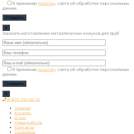
Я принимаю
политику
сайта об обработке персональных
данных.
Х
Заказать изготовление металлических кожухов для труб
Я принимаю
политику
сайта об обработке персональных
данных.
Х
8-800-250-64-42
Главная
Каталог
О нас
Окожушка из стали оцинкованной ГОСТ 14918-8
Наши работы
Окожушка из алюминиевой стали лист АД1Н
Оболочка из оцинкованной стали
Контакты
Окожушка из нержавеющей стали AISI 304 и AISI
Заглушка из оцинкованной стали
Оболочка алюминиевая
Полезное
430
Короб на арматуру из оцинкованной стали
Заглушка алюминиевая