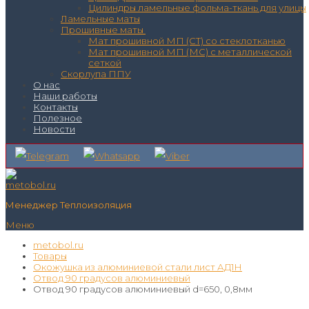
Цилиндры ламельные фольма-ткань для улицы
Ламельные маты
Прошивные маты
Мат прошивной МП (СТ) со стеклотканью
Мат прошивной МП (МС) с металлической
сеткой
Скорлупа ППУ
О нас
Наши работы
Контакты
Полезное
Новости
Менеджер Теплоизоляция
Меню
metobol.ru
Товары
Окожушка из алюминиевой стали лист АД1Н
Отвод 90 градусов алюминиевый
Отвод 90 градусов алюминиевый d=650, 0,8мм