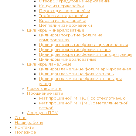
Отвод 90 градусов из нержавейки
Конус из нержавейки
Переход из нержавейки
Тройник из нержавейки
Врезка из нержавейки
Цеппелин из нержавейки
Цилиндры минераловатные
Цилиндры покрытие фольга не
армированная
Цилиндры покрытие фольга армированная
Цилиндры покрытие фольма-ткань
Цилиндры покрытие фольма-ткань для улицы
Цилиндры минераловатные
Цилиндры ламельные
Цилиндры ламельные фольга армированная
Цилиндры ламельные фольма-ткань
Цилиндры ламельные фольма-ткань для
улицы
Ламельные маты
Прошивные маты
Мат прошивной МП (СТ) со стеклотканью
Мат прошивной МП (МС) с металлической
сеткой
Скорлупа ППУ
О нас
Наши работы
Контакты
Полезное