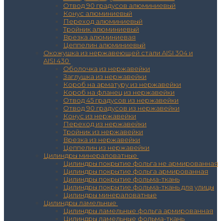
Отвод 90 градусов алюминиевый
Конус алюминиевый
Переход алюминиевый
Тройник алюминиевый
Врезка алюминиевая
Цеппелин алюминиевый
Окожушка из нержавеющей стали AISI 304 и
AISI 430
Оболочка из нержавейки
Заглушка из нержавейки
Короб на арматуру из нержавейки
Короб на фланец из нержавейки
Отвод 45 градусов из нержавейки
Отвод 90 градусов из нержавейки
Конус из нержавейки
Переход из нержавейки
Тройник из нержавейки
Врезка из нержавейки
Цеппелин из нержавейки
Цилиндры минераловатные
Цилиндры покрытие фольга не армированная
Цилиндры покрытие фольга армированная
Цилиндры покрытие фольма-ткань
Цилиндры покрытие фольма-ткань для улицы
Цилиндры минераловатные
Цилиндры ламельные
Цилиндры ламельные фольга армированная
Цилиндры ламельные фольма-ткань