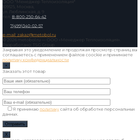
ООО "Менеджер Теплоизоляция"
109125, Москва,
ул. Люблинская, д. 9
тел.
8-800-250-64-42
7(499)340-02-57
e-mail: zakaz@metobol.ru
© 2026 metobol.ru — ООО «Менеджер Теплоизоляция».
Разработано: TSG Group
Закрывая это уведомление и продолжая просмотр страниц вы
соглашаетесь с применением файлов coockie и принимаете
политику конфиденциальности
×
Заказать этот товар
Я принимаю
политику
сайта об обработке персональных
данных.
Х