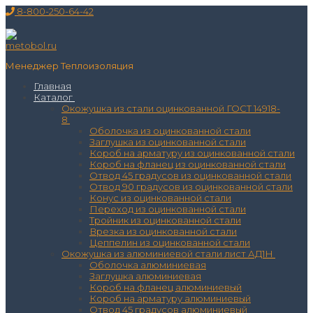
Перейти
Меню
Закрыть
8-800-250-64-42
к
содержимому
Менеджер Теплоизоляция
Главная
Каталог
Окожушка из стали оцинкованной ГОСТ 14918-
8
Оболочка из оцинкованной стали
Заглушка из оцинкованной стали
Короб на арматуру из оцинкованной стали
Короб на фланец из оцинкованной стали
Отвод 45 градусов из оцинкованной стали
Отвод 90 градусов из оцинкованной стали
Конус из оцинкованной стали
Переход из оцинкованной стали
Тройник из оцинкованной стали
Врезка из оцинкованной стали
Цеппелин из оцинкованной стали
Окожушка из алюминиевой стали лист АД1Н
Оболочка алюминиевая
Заглушка алюминиевая
Короб на фланец алюминиевый
Короб на арматуру алюминиевый
Отвод 45 градусов алюминиевый