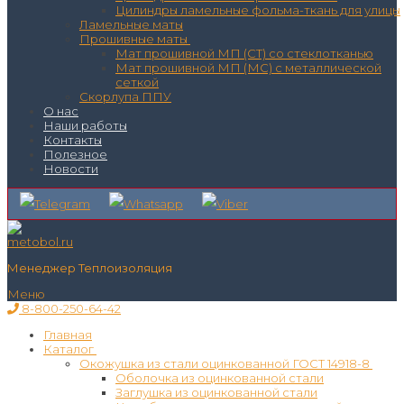
Цилиндры ламельные фольма-ткань для улицы
Ламельные маты
Прошивные маты
Мат прошивной МП (СТ) со стеклотканью
Мат прошивной МП (МС) с металлической
сеткой
Скорлупа ППУ
О нас
Наши работы
Контакты
Полезное
Новости
Менеджер Теплоизоляция
Меню
8-800-250-64-42
Главная
Каталог
Окожушка из стали оцинкованной ГОСТ 14918-8
Оболочка из оцинкованной стали
Заглушка из оцинкованной стали