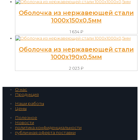
Оболочка из нержавеющей стали
1000х150х0,5мм
1 634
₽
Оболочка из нержавеющей стали
1000х190х0,5мм
2 023
₽
О нас
Продукция
Наши работы
Цены
Полезное
Новости
политика конфиденциальности
публичная оферта поставки