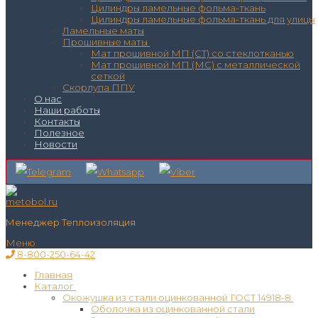
Цилиндры ламельные фольма-ткань
Цилиндры ламельные фольма-ткань для улицы
Ламельные маты
Прошивные маты
Мат прошивной МП (СТ) со стеклотканью
Мат прошивной МП (МС) с металлической
сеткой
Скорлупа ППУ
О нас
Наши работы
Контакты
Полезное
Новости
Менеджер Теплоизоляция
Меню
8-800-250-64-42
Главная
Каталог
Окожушка из стали оцинкованной ГОСТ 14918-8
Оболочка из оцинкованной стали