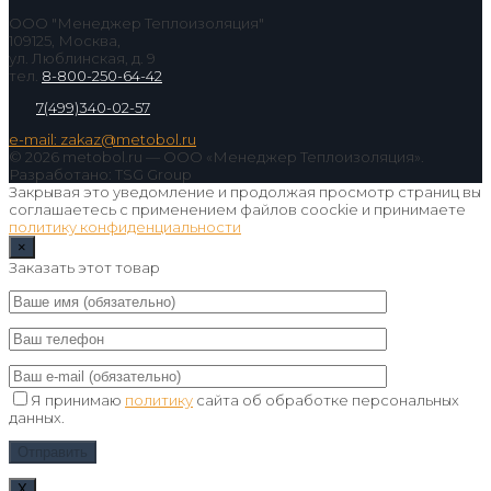
ООО "Менеджер Теплоизоляция"
109125, Москва,
ул. Люблинская, д. 9
тел.
8-800-250-64-42
7(499)340-02-57
e-mail: zakaz@metobol.ru
© 2026 metobol.ru — ООО «Менеджер Теплоизоляция».
Разработано: TSG Group
Закрывая это уведомление и продолжая просмотр страниц вы
соглашаетесь с применением файлов coockie и принимаете
политику конфиденциальности
×
Заказать этот товар
Я принимаю
политику
сайта об обработке персональных
данных.
Х