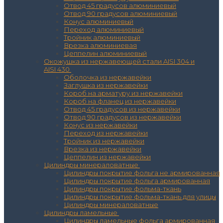
Отвод 45 градусов алюминиевый
Отвод 90 градусов алюминиевый
Конус алюминиевый
Переход алюминиевый
Тройник алюминиевый
Врезка алюминиевая
Цеппелин алюминиевый
Окожушка из нержавеющей стали AISI 304 и
AISI 430
Оболочка из нержавейки
Заглушка из нержавейки
Короб на арматуру из нержавейки
Короб на фланец из нержавейки
Отвод 45 градусов из нержавейки
Отвод 90 градусов из нержавейки
Конус из нержавейки
Переход из нержавейки
Тройник из нержавейки
Врезка из нержавейки
Цеппелин из нержавейки
Цилиндры минераловатные
Цилиндры покрытие фольга не армированная
Цилиндры покрытие фольга армированная
Цилиндры покрытие фольма-ткань
Цилиндры покрытие фольма-ткань для улицы
Цилиндры минераловатные
Цилиндры ламельные
Цилиндры ламельные фольга армированная