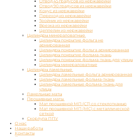
Отвод 45 градусов из нержавейки
Отвод 90 градусов из нержавейки
Конус из нержавейки
Переход из нержавейки
Тройник из нержавейки
Врезка из нержавейки
Цеппелин из нержавейки
Цилиндры минераловатные
Цилиндры покрытие фольга не
армированная
Цилиндры покрытие фольга армированная
Цилиндры покрытие фольма-ткань
Цилиндры покрытие фольма-ткань для улицы
Цилиндры минераловатные
Цилиндры ламельные
Цилиндры ламельные фольга армированная
Цилиндры ламельные фольма-ткань
Цилиндры ламельные фольма-ткань для
улицы
Ламельные маты
Прошивные маты
Мат прошивной МП (СТ) со стеклотканью
Мат прошивной МП (МС) с металлической
сеткой
Скорлупа ППУ
О нас
Наши работы
Контакты