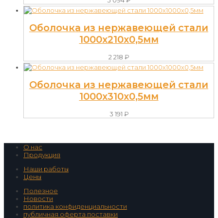
Оболочка из нержавеющей стали
1000х210х0,5мм
2 218
₽
Оболочка из нержавеющей стали
1000х310х0,5мм
3 191
₽
О нас
Продукция
Наши работы
Цены
Полезное
Новости
политика конфиденциальности
публичная оферта поставки