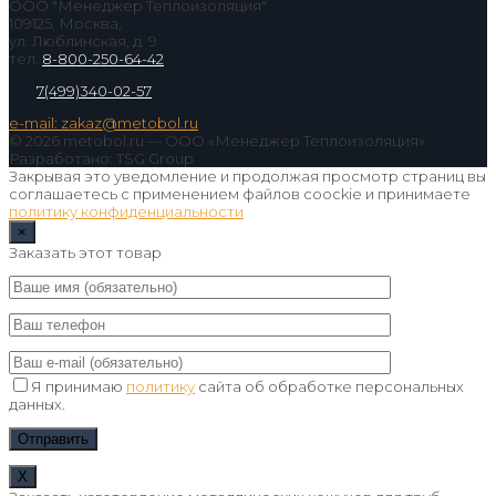
ООО "Менеджер Теплоизоляция"
109125, Москва,
ул. Люблинская, д. 9
тел.
8-800-250-64-42
7(499)340-02-57
e-mail: zakaz@metobol.ru
© 2026 metobol.ru — ООО «Менеджер Теплоизоляция».
Разработано: TSG Group
Закрывая это уведомление и продолжая просмотр страниц вы
соглашаетесь с применением файлов coockie и принимаете
политику конфиденциальности
×
Заказать этот товар
Я принимаю
политику
сайта об обработке персональных
данных.
Х