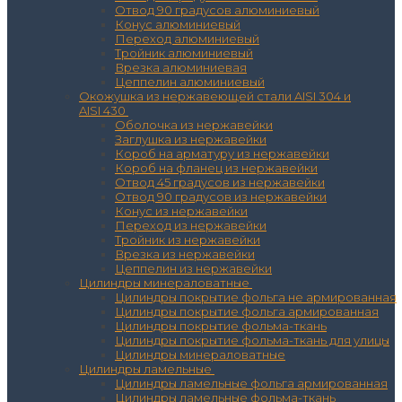
Отвод 90 градусов алюминиевый
Конус алюминиевый
Переход алюминиевый
Тройник алюминиевый
Врезка алюминиевая
Цеппелин алюминиевый
Окожушка из нержавеющей стали AISI 304 и
AISI 430
Оболочка из нержавейки
Заглушка из нержавейки
Короб на арматуру из нержавейки
Короб на фланец из нержавейки
Отвод 45 градусов из нержавейки
Отвод 90 градусов из нержавейки
Конус из нержавейки
Переход из нержавейки
Тройник из нержавейки
Врезка из нержавейки
Цеппелин из нержавейки
Цилиндры минераловатные
Цилиндры покрытие фольга не армированная
Цилиндры покрытие фольга армированная
Цилиндры покрытие фольма-ткань
Цилиндры покрытие фольма-ткань для улицы
Цилиндры минераловатные
Цилиндры ламельные
Цилиндры ламельные фольга армированная
Цилиндры ламельные фольма-ткань