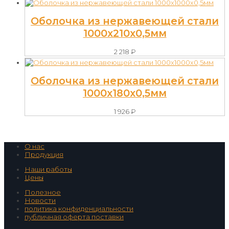
Оболочка из нержавеющей стали
1000х210х0,5мм
2 218
₽
Оболочка из нержавеющей стали
1000х180х0,5мм
1 926
₽
О нас
Продукция
Наши работы
Цены
Полезное
Новости
политика конфиденциальности
публичная оферта поставки