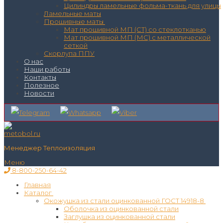
Цилиндры ламельные фольма-ткань для улицы
Ламельные маты
Прошивные маты
Мат прошивной МП (СТ) со стеклотканью
Мат прошивной МП (МС) с металлической
сеткой
Скорлупа ППУ
О нас
Наши работы
Контакты
Полезное
Новости
Менеджер Теплоизоляция
Меню
8-800-250-64-42
Главная
Каталог
Окожушка из стали оцинкованной ГОСТ 14918-8
Оболочка из оцинкованной стали
Заглушка из оцинкованной стали