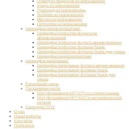
Отвод 90 градусов из нержавейки
Конус из нержавейки
Переход из нержавейки
Тройник из нержавейки
Врезка из нержавейки
Цеппелин из нержавейки
Цилиндры минераловатные
Цилиндры покрытие фольга не
армированная
Цилиндры покрытие фольга армированная
Цилиндры покрытие фольма-ткань
Цилиндры покрытие фольма-ткань для улицы
Цилиндры минераловатные
Цилиндры ламельные
Цилиндры ламельные фольга армированная
Цилиндры ламельные фольма-ткань
Цилиндры ламельные фольма-ткань для
улицы
Ламельные маты
Прошивные маты
Мат прошивной МП (СТ) со стеклотканью
Мат прошивной МП (МС) с металлической
сеткой
Скорлупа ППУ
О нас
Наши работы
Контакты
Полезное