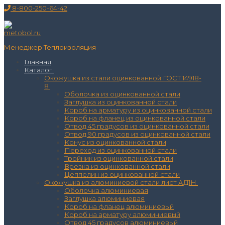
Перейти
Меню
Закрыть
8-800-250-64-42
к
содержимому
Менеджер Теплоизоляция
Главная
Каталог
Окожушка из стали оцинкованной ГОСТ 14918-
8
Оболочка из оцинкованной стали
Заглушка из оцинкованной стали
Короб на арматуру из оцинкованной стали
Короб на фланец из оцинкованной стали
Отвод 45 градусов из оцинкованной стали
Отвод 90 градусов из оцинкованной стали
Конус из оцинкованной стали
Переход из оцинкованной стали
Тройник из оцинкованной стали
Врезка из оцинкованной стали
Цеппелин из оцинкованной стали
Окожушка из алюминиевой стали лист АД1Н
Оболочка алюминиевая
Заглушка алюминиевая
Короб на фланец алюминиевый
Короб на арматуру алюминиевый
Отвод 45 градусов алюминиевый