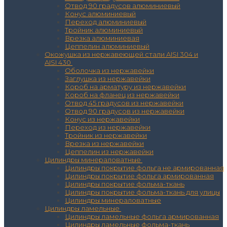
Отвод 90 градусов алюминиевый
Конус алюминиевый
Переход алюминиевый
Тройник алюминиевый
Врезка алюминиевая
Цеппелин алюминиевый
Окожушка из нержавеющей стали AISI 304 и
AISI 430
Оболочка из нержавейки
Заглушка из нержавейки
Короб на арматуру из нержавейки
Короб на фланец из нержавейки
Отвод 45 градусов из нержавейки
Отвод 90 градусов из нержавейки
Конус из нержавейки
Переход из нержавейки
Тройник из нержавейки
Врезка из нержавейки
Цеппелин из нержавейки
Цилиндры минераловатные
Цилиндры покрытие фольга не армированная
Цилиндры покрытие фольга армированная
Цилиндры покрытие фольма-ткань
Цилиндры покрытие фольма-ткань для улицы
Цилиндры минераловатные
Цилиндры ламельные
Цилиндры ламельные фольга армированная
Цилиндры ламельные фольма-ткань