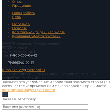
О нас
Продукция
Наши работы
Цены
Полезное
Новости
политика конфиденциальности
публичная оферта поставки
ООО "Менеджер Теплоизоляция"
109125, Москва,
ул. Люблинская, д. 9
тел.
8-800-250-64-42
7(499)340-02-57
e-mail: zakaz@metobol.ru
© 2026 metobol.ru — ООО «Менеджер Теплоизоляция».
Разработано: TSG Group
Закрывая это уведомление и продолжая просмотр страниц вы
соглашаетесь с применением файлов coockie и принимаете
политику конфиденциальности
×
Заказать этот товар