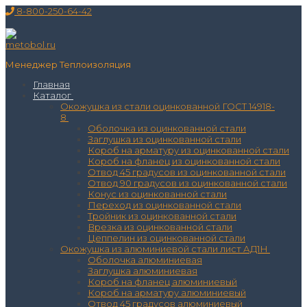
Перейти
Меню
Закрыть
8-800-250-64-42
к
содержимому
Менеджер Теплоизоляция
Главная
Каталог
Окожушка из стали оцинкованной ГОСТ 14918-
8
Оболочка из оцинкованной стали
Заглушка из оцинкованной стали
Короб на арматуру из оцинкованной стали
Короб на фланец из оцинкованной стали
Отвод 45 градусов из оцинкованной стали
Отвод 90 градусов из оцинкованной стали
Конус из оцинкованной стали
Переход из оцинкованной стали
Тройник из оцинкованной стали
Врезка из оцинкованной стали
Цеппелин из оцинкованной стали
Окожушка из алюминиевой стали лист АД1Н
Оболочка алюминиевая
Заглушка алюминиевая
Короб на фланец алюминиевый
Короб на арматуру алюминиевый
Отвод 45 градусов алюминиевый