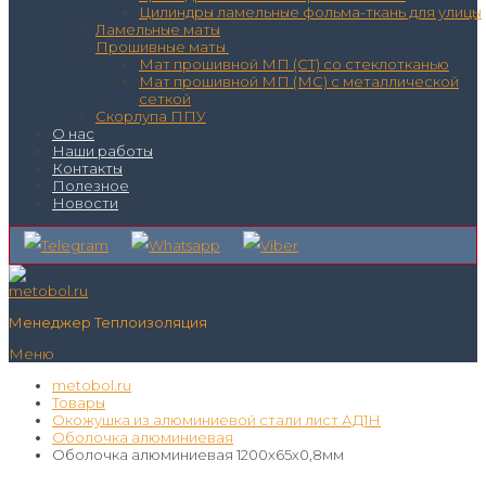
Цилиндры ламельные фольма-ткань для улицы
Ламельные маты
Прошивные маты
Мат прошивной МП (СТ) со стеклотканью
Мат прошивной МП (МС) с металлической
сеткой
Скорлупа ППУ
О нас
Наши работы
Контакты
Полезное
Новости
Менеджер Теплоизоляция
Меню
metobol.ru
Товары
Окожушка из алюминиевой стали лист АД1Н
Оболочка алюминиевая
Оболочка алюминиевая 1200х65х0,8мм