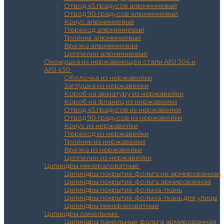
Отвод 45 градусов алюминиевый
Отвод 90 градусов алюминиевый
Конус алюминиевый
Переход алюминиевый
Тройник алюминиевый
Врезка алюминиевая
Цеппелин алюминиевый
Окожушка из нержавеющей стали AISI 304 и
AISI 430
Оболочка из нержавейки
Заглушка из нержавейки
Короб на арматуру из нержавейки
Короб на фланец из нержавейки
Отвод 45 градусов из нержавейки
Отвод 90 градусов из нержавейки
Конус из нержавейки
Переход из нержавейки
Тройник из нержавейки
Врезка из нержавейки
Цеппелин из нержавейки
Цилиндры минераловатные
Цилиндры покрытие фольга не армированная
Цилиндры покрытие фольга армированная
Цилиндры покрытие фольма-ткань
Цилиндры покрытие фольма-ткань для улицы
Цилиндры минераловатные
Цилиндры ламельные
Цилиндры ламельные фольга армированная