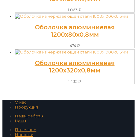
1 063
₽
Оболочка алюминиевая
1200х80х0,8мм
474
₽
Оболочка алюминиевая
1200х320х0,8мм
1 435
₽
О нас
Продукция
Наши работы
Цены
Полезное
Новости