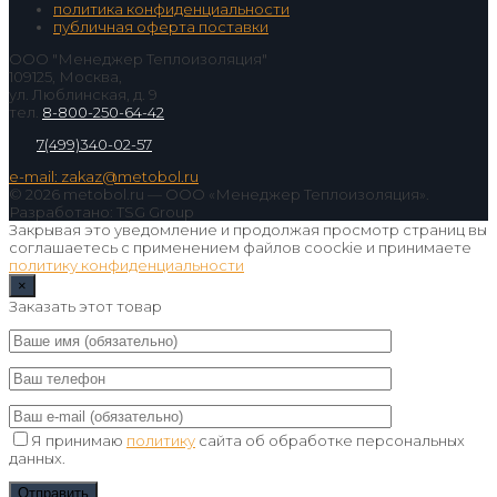
политика конфиденциальности
публичная оферта поставки
ООО "Менеджер Теплоизоляция"
109125, Москва,
ул. Люблинская, д. 9
тел.
8-800-250-64-42
7(499)340-02-57
e-mail: zakaz@metobol.ru
© 2026 metobol.ru — ООО «Менеджер Теплоизоляция».
Разработано: TSG Group
Закрывая это уведомление и продолжая просмотр страниц вы
соглашаетесь с применением файлов coockie и принимаете
политику конфиденциальности
×
Заказать этот товар
Я принимаю
политику
сайта об обработке персональных
данных.