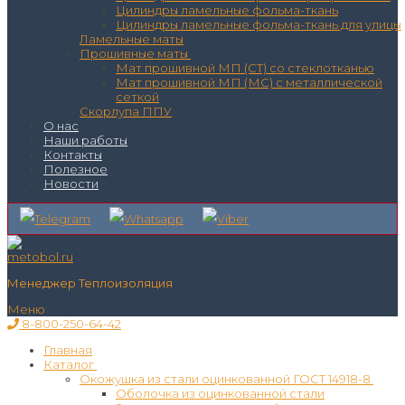
Цилиндры ламельные фольма-ткань
Цилиндры ламельные фольма-ткань для улицы
Ламельные маты
Прошивные маты
Мат прошивной МП (СТ) со стеклотканью
Мат прошивной МП (МС) с металлической
сеткой
Скорлупа ППУ
О нас
Наши работы
Контакты
Полезное
Новости
Менеджер Теплоизоляция
Меню
8-800-250-64-42
Главная
Каталог
Окожушка из стали оцинкованной ГОСТ 14918-8
Оболочка из оцинкованной стали