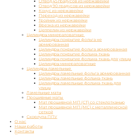
Отвод 45 градусов из нержавейки
Отвод 90 градусов из нержавейки
Конус из нержавейки
Переход из нержавейки
Тройник из нержавейки
Врезка из нержавейки
Цеппелин из нержавейки
Цилиндры минераловатные
Цилиндры покрытие фольга не
армированная
Цилиндры покрытие фольга армированная
Цилиндры покрытие фольма-ткань
Цилиндры покрытие фольма-ткань для улицы
Цилиндры минераловатные
Цилиндры ламельные
Цилиндры ламельные фольга армированная
Цилиндры ламельные фольма-ткань
Цилиндры ламельные фольма-ткань для
улицы
Ламельные маты
Прошивные маты
Мат прошивной МП (СТ) со стеклотканью
Мат прошивной МП (МС) с металлической
сеткой
Скорлупа ППУ
О нас
Наши работы
Контакты