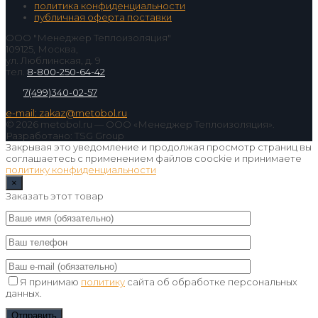
политика конфиденциальности
публичная оферта поставки
ООО "Менеджер Теплоизоляция"
109125, Москва,
ул. Люблинская, д. 9
тел.
8-800-250-64-42
7(499)340-02-57
e-mail: zakaz@metobol.ru
© 2026 metobol.ru — ООО «Менеджер Теплоизоляция».
Разработано: TSG Group
Закрывая это уведомление и продолжая просмотр страниц вы
соглашаетесь с применением файлов coockie и принимаете
политику конфиденциальности
×
Заказать этот товар
Я принимаю
политику
сайта об обработке персональных
данных.