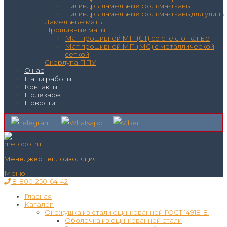
Цилиндры ламельные фольма-ткань
Цилиндры ламельные фольма-ткань для улицы
Ламельные маты
Прошивные маты
Мат прошивной МП (СТ) со стеклотканью
Мат прошивной МП (МС) с металлической
сеткой
Скорлупа ППУ
О нас
Наши работы
Контакты
Полезное
Новости
Менеджер Теплоизоляция
Меню
8-800-250-64-42
Главная
Каталог
Окожушка из стали оцинкованной ГОСТ 14918-8
Оболочка из оцинкованной стали