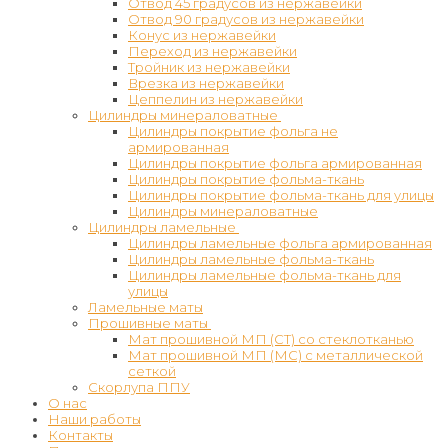
Отвод 45 градусов из нержавейки
Отвод 90 градусов из нержавейки
Конус из нержавейки
Переход из нержавейки
Тройник из нержавейки
Врезка из нержавейки
Цеппелин из нержавейки
Цилиндры минераловатные
Цилиндры покрытие фольга не
армированная
Цилиндры покрытие фольга армированная
Цилиндры покрытие фольма-ткань
Цилиндры покрытие фольма-ткань для улицы
Цилиндры минераловатные
Цилиндры ламельные
Цилиндры ламельные фольга армированная
Цилиндры ламельные фольма-ткань
Цилиндры ламельные фольма-ткань для
улицы
Ламельные маты
Прошивные маты
Мат прошивной МП (СТ) со стеклотканью
Мат прошивной МП (МС) с металлической
сеткой
Скорлупа ППУ
О нас
Наши работы
Контакты