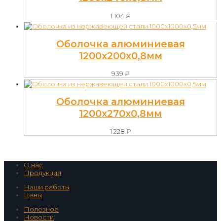
1 104
₽
Оболочка алюминиевая
1200х200х0,8мм
939
₽
Оболочка алюминиевая
1200х270х0,8мм
1 228
₽
О нас
Продукция
Наши работы
Цены
Полезное
Новости