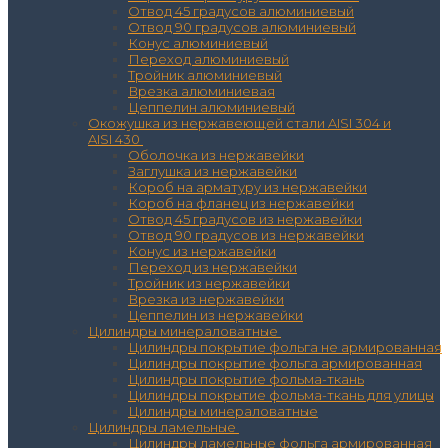
Отвод 45 градусов алюминиевый
Отвод 90 градусов алюминиевый
Конус алюминиевый
Переход алюминиевый
Тройник алюминиевый
Врезка алюминиевая
Цеппелин алюминиевый
Окожушка из нержавеющей стали AISI 304 и
AISI 430
Оболочка из нержавейки
Заглушка из нержавейки
Короб на арматуру из нержавейки
Короб на фланец из нержавейки
Отвод 45 градусов из нержавейки
Отвод 90 градусов из нержавейки
Конус из нержавейки
Переход из нержавейки
Тройник из нержавейки
Врезка из нержавейки
Цеппелин из нержавейки
Цилиндры минераловатные
Цилиндры покрытие фольга не армированная
Цилиндры покрытие фольга армированная
Цилиндры покрытие фольма-ткань
Цилиндры покрытие фольма-ткань для улицы
Цилиндры минераловатные
Цилиндры ламельные
Цилиндры ламельные фольга армированная