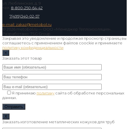
ул. Люблинская, д. 9
тел.
8-800-250-64-42
7(499)340-02-57
e-mail: zakaz@metobol.ru
© 2026 metobol.ru — ООО «Менеджер Теплоизоляция».
Разработано: TSG Group
Закрывая это уведомление и продолжая просмотр страниц вы
соглашаетесь с применением файлов coockie и принимаете
политику конфиденциальности
×
Заказать этот товар
Я принимаю
политику
сайта об обработке персональных
данных.
Х
Заказать изготовление металлических кожухов для труб