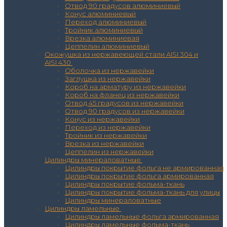
Отвод 90 градусов алюминиевый
Конус алюминиевый
Переход алюминиевый
Тройник алюминиевый
Врезка алюминиевая
Цеппелин алюминиевый
Окожушка из нержавеющей стали AISI 304 и
AISI 430
Оболочка из нержавейки
Заглушка из нержавейки
Короб на арматуру из нержавейки
Короб на фланец из нержавейки
Отвод 45 градусов из нержавейки
Отвод 90 градусов из нержавейки
Конус из нержавейки
Переход из нержавейки
Тройник из нержавейки
Врезка из нержавейки
Цеппелин из нержавейки
Цилиндры минераловатные
Цилиндры покрытие фольга не армированная
Цилиндры покрытие фольга армированная
Цилиндры покрытие фольма-ткань
Цилиндры покрытие фольма-ткань для улицы
Цилиндры минераловатные
Цилиндры ламельные
Цилиндры ламельные фольга армированная
Цилиндры ламельные фольма-ткань