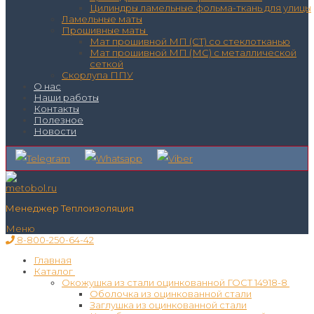
Цилиндры ламельные фольма-ткань для улицы
Ламельные маты
Прошивные маты
Мат прошивной МП (СТ) со стеклотканью
Мат прошивной МП (МС) с металлической
сеткой
Скорлупа ППУ
О нас
Наши работы
Контакты
Полезное
Новости
Менеджер Теплоизоляция
Меню
8-800-250-64-42
Главная
Каталог
Окожушка из стали оцинкованной ГОСТ 14918-8
Оболочка из оцинкованной стали
Заглушка из оцинкованной стали