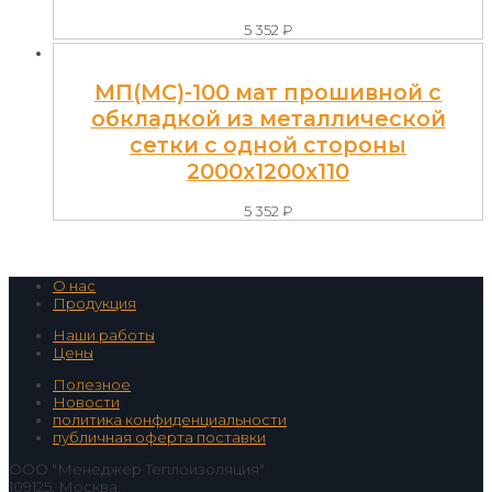
5 352
₽
МП(МС)-100 мат прошивной с
обкладкой из металлической
сетки с одной стороны
2000x1200x110
5 352
₽
О нас
Продукция
Наши работы
Цены
Полезное
Новости
политика конфиденциальности
публичная оферта поставки
ООО "Менеджер Теплоизоляция"
109125, Москва,