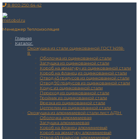
Перейти
Меню
Закрыть
8-800-250-64-42
к
содержимому
Менеджер Теплоизоляция
Главная
Каталог
Окожушка из стали оцинкованной ГОСТ 14918-
8
Оболочка из оцинкованной стали
Заглушка из оцинкованной стали
Короб на арматуру из оцинкованной стали
Короб на фланец из оцинкованной стали
Отвод 45 градусов из оцинкованной стали
Отвод 90 градусов из оцинкованной стали
Конус из оцинкованной стали
Переход из оцинкованной стали
Тройник из оцинкованной стали
Врезка из оцинкованной стали
Цеппелин из оцинкованной стали
Окожушка из алюминиевой стали лист АД1Н
Оболочка алюминиевая
Заглушка алюминиевая
Короб на фланец алюминиевый
Короб на арматуру алюминиевый
Отвод 45 градусов алюминиевый