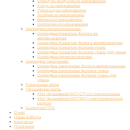
Отвод 90 градусов из нержавейки
Конус из нержавейки
Переход из нержавейки
Тройник из нержавейки
Врезка из нержавейки
Цеппелин из нержавейки
Цилиндры минераловатные
Цилиндры покрытие фольга не
армированная
Цилиндры покрытие фольга армированная
Цилиндры покрытие фольма-ткань
Цилиндры покрытие фольма-ткань для улицы
Цилиндры минераловатные
Цилиндры ламельные
Цилиндры ламельные фольга армированная
Цилиндры ламельные фольма-ткань
Цилиндры ламельные фольма-ткань для
улицы
Ламельные маты
Прошивные маты
Мат прошивной МП (СТ) со стеклотканью
Мат прошивной МП (МС) с металлической
сеткой
Скорлупа ППУ
О нас
Наши работы
Контакты
Полезное