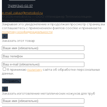
7(499)340-02-57
e-mail: zakaz@metobol.ru
© 2026 metobol.ru — ООО «Менеджер Теплоизоляция».
Разработано: TSG Group
Закрывая это уведомление и продолжая просмотр страниц вы
соглашаетесь с применением файлов coockie и принимаете
политику конфиденциальности
×
Заказать этот товар
Я принимаю
политику
сайта об обработке персональных
данных.
Х
Заказать изготовление металлических кожухов для труб