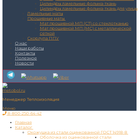
Цилиндры ламельные фольма-ткань
Цилиндры ламельные фольма-ткань для улицы
Ламельные маты
Прошивные маты
Мат прошивной МП (СТ) со стеклотканью
Мат прошивной МП (МС) с металлической
сеткой
Скорлупа ППУ
О нас
Наши работы
Контакты
Полезное
Новости
Менеджер Теплоизоляция
Меню
8-800-250-64-42
Главная
Каталог
Окожушка из стали оцинкованной ГОСТ 14918-8
Оболочка из оцинкованной стали