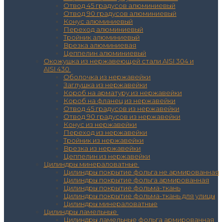
Отвод 45 градусов алюминиевый
Отвод 90 градусов алюминиевый
Конус алюминиевый
Переход алюминиевый
Тройник алюминиевый
Врезка алюминиевая
Цеппелин алюминиевый
Окожушка из нержавеющей стали AISI 304 и
AISI 430
Оболочка из нержавейки
Заглушка из нержавейки
Короб на арматуру из нержавейки
Короб на фланец из нержавейки
Отвод 45 градусов из нержавейки
Отвод 90 градусов из нержавейки
Конус из нержавейки
Переход из нержавейки
Тройник из нержавейки
Врезка из нержавейки
Цеппелин из нержавейки
Цилиндры минераловатные
Цилиндры покрытие фольга не армированная
Цилиндры покрытие фольга армированная
Цилиндры покрытие фольма-ткань
Цилиндры покрытие фольма-ткань для улицы
Цилиндры минераловатные
Цилиндры ламельные
Цилиндры ламельные фольга армированная