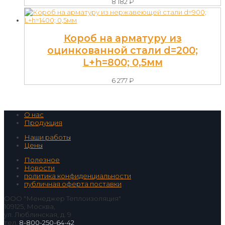
8 182
₽
Короб на арматуру из
оцинкованной стали d=200;
L+h=800; 0,5мм
6 277
₽
О нас
Продукция
Наши работы
Цены
Полезное
Новости
политика конфиденциальности
публичная оферта поставки
ООО "Менеджер Теплоизоляция"
109125, Москва,
ул. Люблинская, д. 9
тел.
8-800-250-64-42