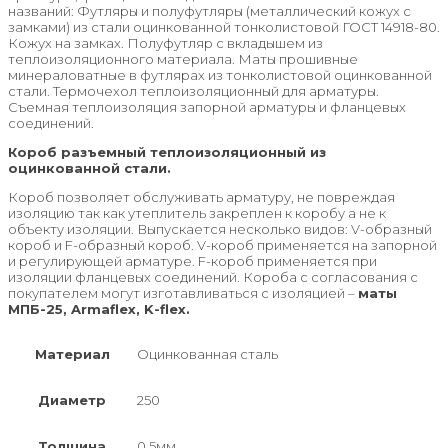
названий: Футляры и полуфутляры (металлический кожух с
замками) из стали оцинкованной тонколистовой ГОСТ 14918-80.
Кожух на замках. Полуфутляр с вкладышем из
теплоизоляционного материала. Маты прошивные
минераловатные в футлярах из тонколистовой оцинкованной
стали. Термочехол теплоизоляционный для арматуры.
Съемная теплоизоляция запорной арматуры и фланцевых
соединений.
Короб разъемный теплоизоляционный из
оцинкованной стали.
Короб позволяет обслуживать арматуру, не повреждая
изоляцию так как утеплитель закреплен к коробу а не к
объекту изоляции. Выпускается несколько видов: V-образный
короб и F-образный короб. V-короб применяется на запорной
и регулирующей арматуре. F-короб применяется при
изоляции фланцевых соединений. Короба с согласования с
покупателем могут изготавливаться с изоляцией –
маты
МПБ-25,
Armaflex
, K-flex.
Материал
Оцинкованная сталь
Диаметр
250
Толщина
0,5мм