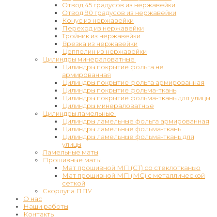
Отвод 45 градусов из нержавейки
Отвод 90 градусов из нержавейки
Конус из нержавейки
Переход из нержавейки
Тройник из нержавейки
Врезка из нержавейки
Цеппелин из нержавейки
Цилиндры минераловатные
Цилиндры покрытие фольга не
армированная
Цилиндры покрытие фольга армированная
Цилиндры покрытие фольма-ткань
Цилиндры покрытие фольма-ткань для улицы
Цилиндры минераловатные
Цилиндры ламельные
Цилиндры ламельные фольга армированная
Цилиндры ламельные фольма-ткань
Цилиндры ламельные фольма-ткань для
улицы
Ламельные маты
Прошивные маты
Мат прошивной МП (СТ) со стеклотканью
Мат прошивной МП (МС) с металлической
сеткой
Скорлупа ППУ
О нас
Наши работы
Контакты