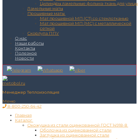
Цилиндры ламельные фольма-ткань для улицы
Ламельные маты
Прошивные маты
Мат прошивной МП (СТ) со стеклотканью
Мат прошивной МП (МС) с металлической
сеткой
Скорлупа ППУ
О нас
Наши работы
Контакты
Полезное
Новости
Менеджер Теплоизоляция
Меню
8-800-250-64-42
Главная
Каталог
Окожушка из стали оцинкованной ГОСТ 14918-8
Оболочка из оцинкованной стали
Заглушка из оцинкованной стали