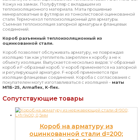
Кожух на замках. Полуфутляр с вкладышем из
теплоизоляционного материала. Маты прошивные
минераловатные в футлярах из тонколистовой оцинкованной
стали. Термочехол теплоизоляционный для арматуры.
Съемная теплоизоляция запорной арматуры и фланцевых
соединений.
Короб разъемный теплоизоляционный из
оцинкованной стали.
Короб позволяет обслуживать арматуру, не повреждая
изоляцию так как утеплитель закреплен к коробу а не к
объекту изоляции. Выпускается несколько видов: V-образный
короб и F-образный короб. V-короб применяется на запорной
и регулирующей арматуре. F-короб применяется при
изоляции фланцевых соединений. Короба с согласования с
покупателем могут изготавливаться с изоляцией –
маты
МПБ-25,
Armaflex
, K-flex.
Сопутствующие товары
Короб на арматуру из
оцинкованной стали d=200;