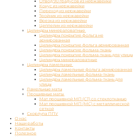
Отвод 90 градусов из нержавейки
Конус из нержавейки
Переход из нержавейки
Тройник из нержавейки
Врезка из нержавейки
Цеппелин из нержавейки
Цилиндры минераловатные
Цилиндры покрытие фольга не
армированная
Цилиндры покрытие фольга армированная
Цилиндры покрытие фольма-ткань
Цилиндры покрытие фольма-ткань для улицы
Цилиндры минераловатные
Цилиндры ламельные
Цилиндры ламельные фольга армированная
Цилиндры ламельные фольма-ткань
Цилиндры ламельные фольма-ткань для
улицы
Ламельные маты
Прошивные маты
Мат прошивной МП (СТ) со стеклотканью
Мат прошивной МП (МС) с металлической
сеткой
Скорлупа ППУ
О нас
Наши работы
Контакты
Полезное