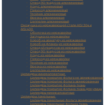
Отвод 90 градусов алюминиевый
Конус алюминиевый
Переход алюминиевый
Тройник алюминиевый
Врезка алюминиевая
Цеппелин алюминиевый
Окожушка из нержавеющей стали AISI 304 и
AISI 430
Оболочка из нержавейки
Заглушка из нержавейки
Короб на арматуру из нержавейки
Короб на фланец из нержавейки
Отвод 45 градусов из нержавейки
Отвод 90 градусов из нержавейки
Конус из нержавейки
Переход из нержавейки
Тройник из нержавейки
Врезка из нержавейки
Цеппелин из нержавейки
Цилиндры минераловатные
Цилиндры покрытие фольга не армированная
Цилиндры покрытие фольга армированная
Цилиндры покрытие фольма-ткань
Цилиндры покрытие фольма-ткань для улицы
Цилиндры минераловатные
Цилиндры ламельные
Цилиндры ламельные фольга армированная
Цилиндры ламельные фольма-ткань