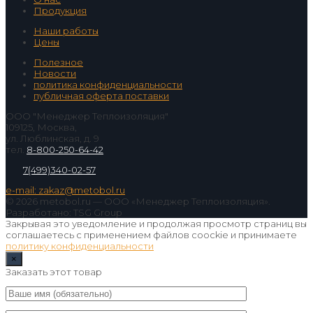
Продукция
Наши работы
Цены
Полезное
Новости
политика конфиденциальности
публичная оферта поставки
ООО "Менеджер Теплоизоляция"
109125, Москва,
ул. Люблинская, д. 9
тел.
8-800-250-64-42
7(499)340-02-57
e-mail: zakaz@metobol.ru
© 2026 metobol.ru — ООО «Менеджер Теплоизоляция».
Разработано: TSG Group
Закрывая это уведомление и продолжая просмотр страниц вы
соглашаетесь с применением файлов coockie и принимаете
политику конфиденциальности
×
Заказать этот товар