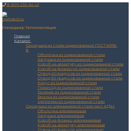
Перейти
Меню
Закрыть
8-800-250-64-42
к
содержимому
Менеджер Теплоизоляция
Главная
Каталог
Окожушка из стали оцинкованной ГОСТ 14918-
8
Оболочка из оцинкованной стали
Заглушка из оцинкованной стали
Короб на арматуру из оцинкованной стали
Короб на фланец из оцинкованной стали
Отвод 45 градусов из оцинкованной стали
Отвод 90 градусов из оцинкованной стали
Конус из оцинкованной стали
Переход из оцинкованной стали
Тройник из оцинкованной стали
Врезка из оцинкованной стали
Цеппелин из оцинкованной стали
Окожушка из алюминиевой стали лист АД1Н
Оболочка алюминиевая
Заглушка алюминиевая
Короб на фланец алюминиевый
Короб на арматуру алюминиевый
Отвод 45 градусов алюминиевый