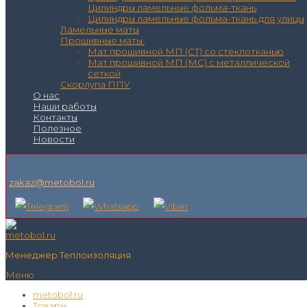
Цилиндры ламельные фольма-ткань
Цилиндры ламельные фольма-ткань для улицы
Ламельные маты
Прошивные маты
Мат прошивной МП (СТ) со стеклотканью
Мат прошивной МП (МС) с металлической
сеткой
Скорлупа ППУ
О нас
Наши работы
Контакты
Полезное
Новости
zakaz@metobol.ru
Менеджер Теплоизоляция
Меню
metobol.ru
Товары