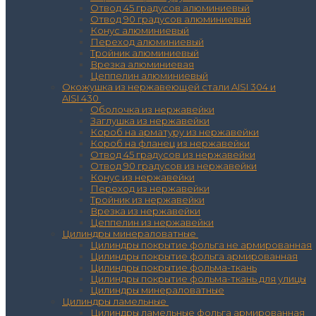
Отвод 45 градусов алюминиевый
Отвод 90 градусов алюминиевый
Конус алюминиевый
Переход алюминиевый
Тройник алюминиевый
Врезка алюминиевая
Цеппелин алюминиевый
Окожушка из нержавеющей стали AISI 304 и
AISI 430
Оболочка из нержавейки
Заглушка из нержавейки
Короб на арматуру из нержавейки
Короб на фланец из нержавейки
Отвод 45 градусов из нержавейки
Отвод 90 градусов из нержавейки
Конус из нержавейки
Переход из нержавейки
Тройник из нержавейки
Врезка из нержавейки
Цеппелин из нержавейки
Цилиндры минераловатные
Цилиндры покрытие фольга не армированная
Цилиндры покрытие фольга армированная
Цилиндры покрытие фольма-ткань
Цилиндры покрытие фольма-ткань для улицы
Цилиндры минераловатные
Цилиндры ламельные
Цилиндры ламельные фольга армированная