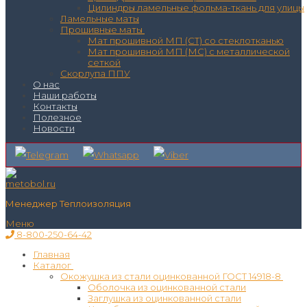
Цилиндры ламельные фольма-ткань для улицы
Ламельные маты
Прошивные маты
Мат прошивной МП (СТ) со стеклотканью
Мат прошивной МП (МС) с металлической
сеткой
Скорлупа ППУ
О нас
Наши работы
Контакты
Полезное
Новости
Менеджер Теплоизоляция
Меню
8-800-250-64-42
Главная
Каталог
Окожушка из стали оцинкованной ГОСТ 14918-8
Оболочка из оцинкованной стали
Заглушка из оцинкованной стали