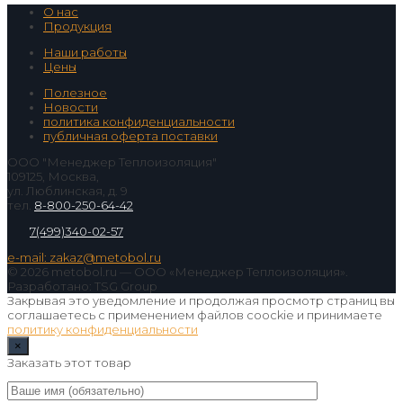
О нас
Продукция
Наши работы
Цены
Полезное
Новости
политика конфиденциальности
публичная оферта поставки
ООО "Менеджер Теплоизоляция"
109125, Москва,
ул. Люблинская, д. 9
тел.
8-800-250-64-42
7(499)340-02-57
e-mail: zakaz@metobol.ru
© 2026 metobol.ru — ООО «Менеджер Теплоизоляция».
Разработано: TSG Group
Закрывая это уведомление и продолжая просмотр страниц вы
соглашаетесь с применением файлов coockie и принимаете
политику конфиденциальности
×
Заказать этот товар